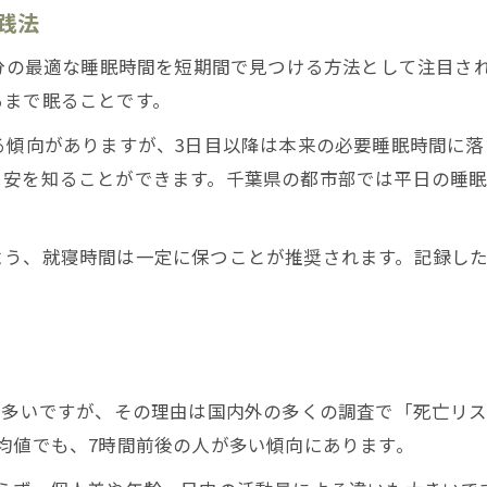
睡眠の質を安定させるための習慣ポイント
践法
寝不足を防ぐための簡単セルフチェック法
自分の最適な睡眠時間を短期間で見つける方法として注目さ
適正睡眠時間を守るための毎日の工夫
るまで眠ることです。
適切な睡眠で毎日を快適に過ごすコツ
る傾向がありますが、3日目以降は本来の必要睡眠時間に落
睡眠で日中の集中力と体調を維持する方法
目安を知ることができます。千葉県の都市部では平日の睡
7時間の睡眠で得られる快適な朝の実感
睡眠サイクルを整える日々の工夫とは
よう、就寝時間は一定に保つことが推奨されます。記録し
適切な睡眠が心身に与える好影響を実感
睡眠の取り方で生活満足度を高めるには
が多いですが、その理由は国内外の多くの調査で「死亡リ
均値でも、7時間前後の人が多い傾向にあります。