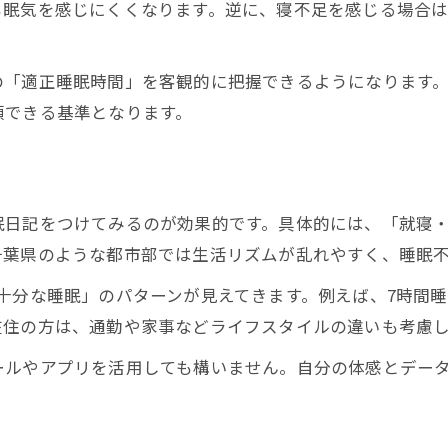
眠気を感じにくくなります。逆に、寝不足を感じる場合は
適正な睡眠時間をチェックする無料ツール活用術
睡眠の質を高めるための就寝前ルーティン
十分な睡眠が取れているか簡単に見極める方法
の「適正睡眠時間」を客観的に把握できるようになります
頼できる基準となります。
長時間寝ても疲れが取れない原因と対策
著名人実例も活用した睡眠時間の考え方
著名人の睡眠時間と体調管理の実例を紹介
橋本環奈やタモリの睡眠習慣を参考にする方法
眠日記をつけてみるのが効果的です。具体的には、「就寝
千葉県のような都市部では生活リズムが乱れやすく、睡眠
短時間睡眠でも健康に過ごすコツはあるのか
有名人の睡眠時間を自分に当てはめるポイント
十分な睡眠」のパターンが見えてきます。例えば、7時間
理想的な睡眠と実生活のバランスを考える視点
在住の方は、通勤や家事などライフスタイルの違いも考慮
無理せず続く睡眠習慣を作るヒント
ールやアプリを活用しても構いません。自分の体感とデー
自分に合う無理のない睡眠習慣の作り方
生活リズムに合わせた睡眠時間の調整法