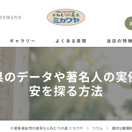
安を探る方法
ギャラリー
よくある質問
当店の特
枕
県のデータや著名人の実
マットレス
安を探る方法
掛け布団
メンテナンス
睡眠の質
千葉県東金市の寝具ならねむりの森 ミカワヤ
コラム
適切な睡眠