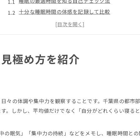
睡眠の最適時間を知る自己チェック法
十分な睡眠時間の体感を記録して比較
適正な睡眠時間を調べるための4日間実践法
7時間睡眠が最強とされる理由と注意点
睡眠時間5時間で足りるかセルフチェックする方法
千葉県の睡眠事情から見える現実的な習慣
の見極め方を紹介
千葉県の平均睡眠時間と全国の違いを解説
都市部特有の睡眠習慣と生活リズムの関係
千葉県で十分な睡眠がとれない要因と対策
適切な睡眠を得るための地域事情のヒント
、日々の体調や集中力を観察することです。千葉県の都市
千葉県民の睡眠時間改善に向けたチェック方法
ます。しかし、平均値だけでなく「自分がどれくらい寝る
十分な睡眠を得るためのチェックポイント
睡眠不足を招く生活習慣の見直しポイント
日中の眠気」「集中力の持続」などをメモし、睡眠時間との