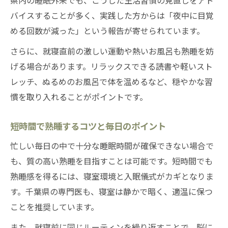
を
バイスすることが多く、実践した方からは「夜中に目覚
十分な睡眠で得られる毎日のメリット
める回数が減った」という報告が寄せられています。
熟睡で得られる健康と日中パフォーマンス
さらに、就寝直前の激しい運動や熱いお風呂も熟睡を妨
向上
げる場合があります。リラックスできる読書や軽いスト
十分な睡眠が熟睡を支え生活の質を上げる
レッチ、ぬるめのお風呂で体を温めるなど、穏やかな習
理由
慣を取り入れることがポイントです。
熟睡によるストレス軽減と心身の回復効果
十分な熟睡がもたらす集中力と免疫力アッ
短時間で熟睡するコツと毎日のポイント
プ
忙しい毎日の中で十分な睡眠時間が確保できない場合で
熟睡できる日常が家族にも好影響を与える
も、質の高い熟睡を目指すことは可能です。短時間でも
熟睡感を得るには、寝室環境と入眠儀式がカギとなりま
す。千葉県の専門医も、寝室は静かで暗く、適温に保つ
ことを推奨しています。
また、就寝前に同じルーティンを繰り返すことで、脳に