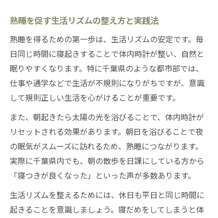
千葉県で熟睡を得るための生活改善ポイン
ト
熟睡を促す生活リズムの整え方と実践法
千葉県で熟睡を叶える睡眠外来の選び方
熟睡を得るための第一歩は、生活リズムの安定です。毎
千葉県内で熟睡をサポートする専門医の特
日同じ時間に寝起きすることで体内時計が整い、自然と
徴
眠りやすくなります。特に千葉県のような都市部では、
千葉県で熟睡に役立つリラックス法を実践
仕事や通学などで生活が不規則になりがちですが、意識
千葉県で熟睡するには病院の活用も視野に
して規則正しい生活を心がけることが重要です。
入れよう
また、朝起きたら太陽の光を浴びることで、体内時計が
朝まで熟睡できる快適な環境作り
リセットされる効果があります。朝日を浴びることで夜
熟睡を叶える理想的な寝室環境の整え方
の眠気がスムーズに訪れるため、熟睡につながります。
熟睡につながる温度・湿度管理の工夫
実際に千葉県内でも、朝の散歩を日課にしている方から
「寝つきが良くなった」といった声が多数あります。
朝まで熟睡するための照明と音環境のヒン
ト
生活リズムを整えるためには、休日も平日と同じ時間に
熟睡を妨げない寝具選びのポイント
起きることを意識しましょう。寝だめをしてしまうと体