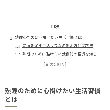
目次
熟睡のために心掛けたい生活習慣とは
熟睡を促す生活リズムの整え方と実践法
熟睡のために避けたい就寝前の習慣を知ろ
う
短時間で熟睡するコツと毎日のポイント
熟睡を妨げるカフェイン・アルコールとの
付き合い方
熟睡のために心掛けたい生活習慣
一瞬で熟睡できる簡単な方法を試すには
とは
千葉県で質の高い眠りを得る秘訣