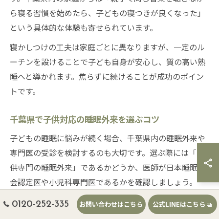
ら寝る習慣を始めたら、子どもの寝つきが良くなった」
という具体的な体験も寄せられています。
寝かしつけの工夫は家庭ごとに異なりますが、一定のル
ーチンを設けることで子ども自身が安心し、質の高い熟
睡へと導かれます。焦らずに続けることが成功のポイン
トです。
千葉県で子供対応の睡眠外来を選ぶコツ
子どもの睡眠に悩みが続く場合、千葉県内の睡眠外来や
専門医の受診を検討するのも大切です。選ぶ際には「子
供専門の睡眠外来」であるかどうか、医師が日本睡眠学
会認定医や小児科専門医であるかを確認しましょう。
また、睡眠ポリグラフ検査や詳細な生活指導が受けられ
0120-252-335
お問い合わせはこちら
公式LINEはこちら
るか、親へのサポート体制が整っているかもチェックポ