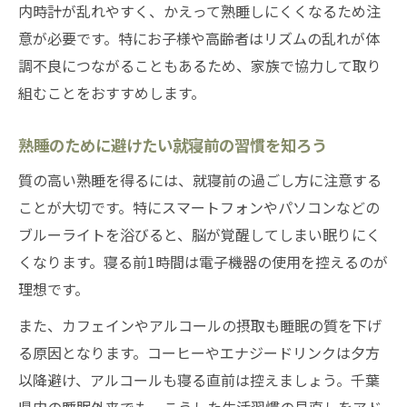
内時計が乱れやすく、かえって熟睡しにくくなるため注
快適な熟睡を支える寝室レイアウト実例
意が必要です。特にお子様や高齢者はリズムの乱れが体
熟睡を目指すなら専門医選びがカギ
調不良につながることもあるため、家族で協力して取り
熟睡の悩みは睡眠外来で早めに相談しよう
組むことをおすすめします。
千葉県の熟睡専門医を見極めるポイント
熟睡できない原因を専門医で特定する方法
熟睡のために避けたい就寝前の習慣を知ろう
熟睡をサポートする千葉県の名医の探し方
質の高い熟睡を得るには、就寝前の過ごし方に注意する
専門医の受診で熟睡の習慣を根本改善
ことが大切です。特にスマートフォンやパソコンなどの
子どもも安心できる熟睡サポート法
ブルーライトを浴びると、脳が覚醒してしまい眠りにく
子供の熟睡を促す生活リズムの作り方
くなります。寝る前1時間は電子機器の使用を控えるのが
理想です。
子どもの熟睡に役立つ寝かしつけの工夫
千葉県で子供対応の睡眠外来を選ぶコツ
また、カフェインやアルコールの摂取も睡眠の質を下げ
家族で取り組む熟睡習慣とサポート方法
る原因となります。コーヒーやエナジードリンクは夕方
以降避け、アルコールも寝る直前は控えましょう。千葉
子どもの熟睡トラブルは早めに専門医相談
県内の睡眠外来でも、こうした生活習慣の見直しをアド