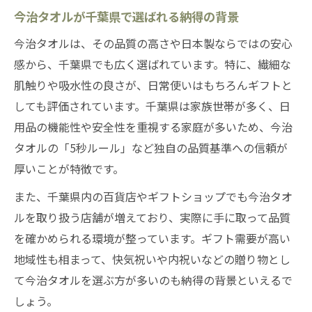
方
今治タオルが千葉県で選ばれる納得の背景
感謝を伝える今治タオルギフトのおすすめ
今治タオルは、その品質の高さや日本製ならではの安心
理由
感から、千葉県でも広く選ばれています。特に、繊細な
今治タオルが快気祝いなどに最適な理由を
肌触りや吸水性の良さが、日常使いはもちろんギフトと
紹介
しても評価されています。千葉県は家族世帯が多く、日
用品の機能性や安全性を重視する家庭が多いため、今治
高品質な今治タオル、その人気の背景とは
タオルの「5秒ルール」など独自の品質基準への信頼が
今治タオルが高品質と評価される理由
厚いことが特徴です。
今治タオルの人気の秘密を徹底解説
また、千葉県内の百貨店やギフトショップでも今治タオ
今治タオルが多くの人に愛される背景
ルを取り扱う店舗が増えており、実際に手に取って品質
今治タオルが有名な理由とその信頼性
を確かめられる環境が整っています。ギフト需要が高い
今治タオルの品質基準とブランド力の秘密
地域性も相まって、快気祝いや内祝いなどの贈り物とし
千葉県生活に今治タオルが合う納得の理由
て今治タオルを選ぶ方が多いのも納得の背景といえるで
今治タオルが千葉県の暮らしに最適な訳
しょう。