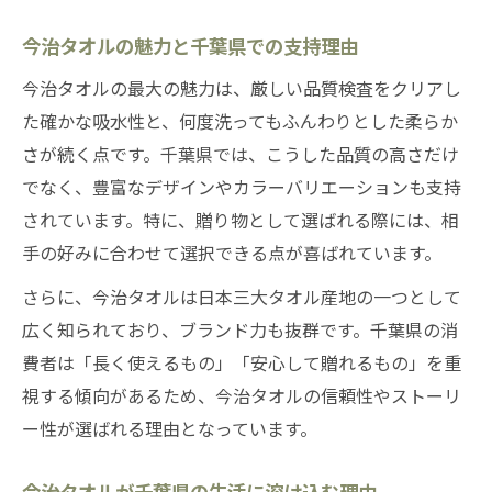
千葉県生活で今治タオルが重宝される要因
今治タオルの魅力と千葉県での支持理由
今治タオルが日常使いにおすすめな理由
今治タオルの柔らかさと吸水性が千葉県で
今治タオルの最大の魅力は、厳しい品質検査をクリアし
活躍
た確かな吸水性と、何度洗ってもふんわりとした柔らか
千葉県で今治タオルが選ばれるメリット解
さが続く点です。千葉県では、こうした品質の高さだけ
説
でなく、豊富なデザインやカラーバリエーションも支持
されています。特に、贈り物として選ばれる際には、相
今治タオルの5秒ルールと安心感の秘密
手の好みに合わせて選択できる点が喜ばれています。
今治タオルの5秒ルールが品質を守る理由
さらに、今治タオルは日本三大タオル産地の一つとして
今治タオルが安心できる秘密と5秒ルール
広く知られており、ブランド力も抜群です。千葉県の消
今治タオルの安全性は5秒ルールで証明
費者は「長く使えるもの」「安心して贈れるもの」を重
今治タオル5秒ルールの信頼性と特徴解説
視する傾向があるため、今治タオルの信頼性やストーリ
今治タオルにおける5秒ルールとは何か
ー性が選ばれる理由となっています。
海外土産にもおすすめできる今治タオルの特徴
今治タオルが海外お土産で人気な理由とは
今治タオルが千葉県の生活に溶け込む理由