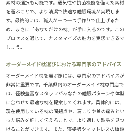
素材の選択も可能です。通気性や抗菌機能を備えた素材
方法
を選ぶことで、より清潔で快適な睡眠環境が実現しま
自身の眠りの悩みを解決するオーダーメイ
す。最終的には、職人が一つ一つ手作りで仕上げるた
ド枕の選び方
め、まさに「あなただけの枕」が手に入るのです。この
オーダーメイド枕購入のための千葉県内の
プロセスを通じて、カスタマイズの魅力を実感できるで
注目店舗
しょう。
快眠を促進するオーダーメイド枕の選び方
ガイド
オーダーメイド枕選びにおける専門家のアドバイス
千葉県でオーダーメイド枕を購入する際の
オーダーメイド枕を選ぶ際には、専門家のアドバイスが
ポイント
非常に重要です。千葉県内のオーダーメイド枕専門店で
専門店での体験がオーダーメイド枕選びに
は、経験豊富なスタッフがあなたの睡眠パターンや体型
役立つ理由
に合わせた最適な枕を提案してくれます。具体的には、
千葉県のオーダーメイド枕専門店で体験するカ
現在使用している枕の問題点や、肩こりや首の痛みとい
スタマイズの魅力
った悩みを詳しく伝えることで、より適した製品を見つ
完全オーダーメイドで実現する理想の睡眠
けることができます。また、寝姿勢やマットレスの種類