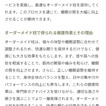
イド枕
ービスを実施し、最適なオーダーメイド枕を提供してく
睡眠環境改善への第一歩としてのオーダー
れます。このプロセスを通じて、睡眠の質を大幅に向上
メイド枕
させることが期待できます。
千葉県の店舗でのオーダーメイド枕体験談
オーダーメイド枕で得られる健康効果とその理由
オーダーメイド枕がもたらす快適な睡眠の
オーダーメイド枕は、個々の体型や睡眠姿勢に合わせて
秘訣
調整されるため、快適な眠りを提供するだけでなく、健
専門店でのオーダーメイド枕購入の成功事
康にも大きな効果をもたらします。まず、首や肩への負
例
担を軽減することで、筋肉の緊張や痛みを和らげ、睡眠
眠りの質を上げる千葉県のオーダーメイド枕専
の質を向上させます。さらに、正しい睡眠姿勢を維持す
門店での選び方
ることで、身体全体のバランスを整え、日中の集中力や
千葉県内で評判のオーダーメイド枕専門店
パフォーマンスの向上にも寄与します。これらの健康効
を探す方法
果は、専門家のアドバイスを受けながら、適切な高さや
オーダーメイド枕で睡眠クオリティを向上
硬さを選ぶことでより一層発揮されます。オーダーメイ
させるテクニック
ド枕を利用することで、快適な眠りが日常生活をより豊