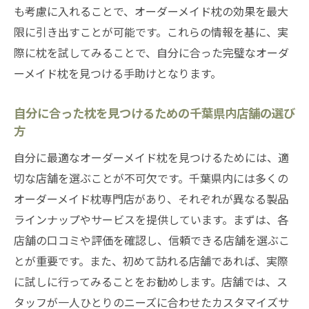
環境
も考慮に入れることで、オーダーメイド枕の効果を最大
千葉県の専門店が提供するカスタマイズオ
限に引き出すことが可能です。これらの情報を基に、実
プション
際に枕を試してみることで、自分に合った完璧なオーダ
ーメイド枕を見つける手助けとなります。
顧客の声を反映したオーダーメイド枕の製
造工程
自分に合った枕を見つけるための千葉県内店舗の選び
千葉県のオーダーメイド枕専門店の選び方
方
カスタマイズサービスの流れとメリット
自分に最適なオーダーメイド枕を見つけるためには、適
オーダーメイド枕の購入前に知っておきた
切な店舗を選ぶことが不可欠です。千葉県内には多くの
いこと
オーダーメイド枕専門店があり、それぞれが異なる製品
オーダーメイド枕で変わる睡眠環境千葉県内の
ラインナップやサービスを提供しています。まずは、各
店舗を徹底調査
店舗の口コミや評価を確認し、信頼できる店舗を選ぶこ
千葉県のオーダーメイド枕専門店の最新ト
とが重要です。また、初めて訪れる店舗であれば、実際
レンド
に試しに行ってみることをお勧めします。店舗では、ス
実際に試して選べる千葉県内のオーダーメ
タッフが一人ひとりのニーズに合わせたカスタマイズサ