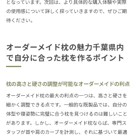
となっています。次回は、より具体的な購入体験や実際
素材別オーダーメイド枕の特徴と選び方
の使用感について詳しく探っていきますので、ぜひご期
千葉県の専門店で体感するカスタマイズプ
待ください。
ロセス
オーダーメイド枕で得られる理想的な睡眠
姿勢
オーダーメイド枕の魅力千葉県内
オーダーメイド枕で快眠を実現千葉県の専門店
で自分に合った枕を作るポイント
を賢く活用
千葉県のオーダーメイド枕専門店で得られ
枕の高さと硬さの調整が可能なオーダーメイドの利点
るメリット
快眠を実現するオーダーメイド枕の選び方
オーダーメイド枕の最大の利点の一つは、高さと硬さを
ガイド
細かく調整できる点です。一般的な既製品では、自分の
体型や寝姿勢に完璧に合う枕を見つけるのは難しいこと
千葉県内の専門店でのオーダーメイド枕購
があります。しかし、オーダーメイド枕ならば、専門ス
入の流れ
タッフが首や肩のカーブを計測し、それに基づいて最適
オーダーメイド枕で改善する睡眠の質とそ