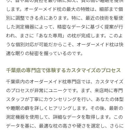
り、首や肩の負担を最小限に抑え、質の高い睡眠を提供
イドの利点
します。オーダーメイド枕の最大の特徴は、細部まで個
素材選びが重要な千葉県の専門店での枕選
別に調整できる点にあります。特に、最近の技術を駆使
択
した測定機器によって、精密なデータに基づく提案が行
オーダーメイド枕のフィッティングサービ
われ、まさに「あなた専用」の枕が完成します。このよ
スを活用しよう
うな個別対応が可能だからこそ、オーダーメイド枕は快
千葉県でのオーダーメイド枕購入時のチェ
適な眠りの秘密を握っているのです。
ックリスト
専門店でのカウンセリングがもたらす最適
千葉県の専門店で体験するカスタマイズのプロセス
な枕
千葉県内のオーダーメイド枕専門店では、カスタマイズ
オーダーメイド枕の寿命とメンテナンス方
のプロセスが非常にユニークです。まず、来店時に専門
法
スタッフが丁寧にカウンセリングを行い、あなたの体型
快適な眠りへの第一歩千葉県でオーダーメイド
や睡眠の癖を詳しくヒアリングします。その後、最新の
枕を探す旅へ
測定機器を使用して、詳細なデータを取得します。この
データを基に、最適な枕の高さや硬さを選定し、さらに
千葉県内のオーダーメイド枕専門店の探索