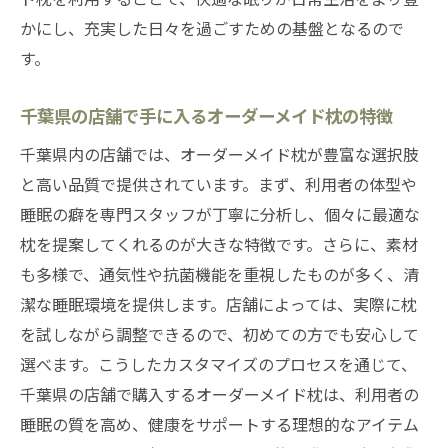
自分に最適なオーダーメイド枕を選ぶため
かにし、充実した日々を過ごすための基盤となるので
の重要ポイント
す。
千葉県の専門店で相談できる睡眠改善のプ
ロセス
千葉県の店舗で手に入るオーダーメイド枕の特徴
オーダーメイド枕がもたらす健康への影響
千葉県内の店舗では、オーダーメイド枕が豊富な選択肢
千葉県内でのオーダーメイド枕体験のレビ
と高い品質で提供されています。まず、利用者の体型や
ュー
睡眠の癖を専門スタッフが丁寧に分析し、個々に最適な
枕を提案してくれるのが大きな特徴です。さらに、素材
千葉県で見つける理想のオーダーメイド枕素材
も多様で、通気性や抗菌機能を重視したものが多く、清
と高さを自由に選ぼう
潔な睡眠環境を提供します。店舗によっては、実際に枕
自分の眠りにフィットする枕素材の選び方
を試しながら調整できるので、初めての方でも安心して
千葉県の店舗で選べるオーダーメイド枕の
選べます。こうしたカスタマイズのプロセスを通じて、
バリエーション
千葉県の店舗で購入するオーダーメイド枕は、利用者の
高さ調整で理想のオーダーメイド枕を手に
睡眠の質を高め、健康をサポートする理想的なアイテム
入れる