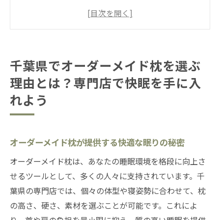
秘密
千葉県の専門店で体験するカスタマイズの
プロセス
オーダーメイド枕選びにおける専門家のア
千葉県でオーダーメイド枕を選ぶ
ドバイス
理由とは？専門店で快眠を手に入
自分に合った枕を見つけるための千葉県内
店舗の選び方
れよう
オーダーメイド枕で得られる健康効果とそ
の理由
オーダーメイド枕が提供する快適な眠りの秘密
千葉県の店舗で手に入るオーダーメイド枕
オーダーメイド枕は、あなたの睡眠環境を格段に向上さ
の特徴
せるツールとして、多くの人々に支持されています。千
オーダーメイド枕の魅力千葉県内で自分に合っ
葉県の専門店では、個々の体型や寝姿勢に合わせて、枕
た枕を作るポイント
の高さ、硬さ、素材を選ぶことが可能です。これによ
枕の高さと硬さの調整が可能なオーダーメ