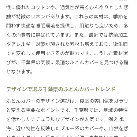
選び
性に優れたコットンや、通気性が高くひんやりとした感
千葉県のふとんカバー選びにおけるデザイ
触が特徴のリネンがあります。これらの素材は、季節を
ンの重要性
問わず快適な睡眠環境を提供し、肌触りも良いため、多
千葉県でのふとんカバーのサイズ選びのポ
くの消費者に選ばれています。また、最近では抗菌加工
イント
やアレルギー対策が施された素材も増えており、衛生面
千葉県内で安心して購入できるふとんカバ
でも安心して使用できるのが魅力です。こうした素材選
ーの見分け方
びが、千葉県の気候に最適なふとんカバーを見つける鍵
となります。
洗練された千葉県のふとんカバー選びのガ
イド
デザインで選ぶ千葉県のふとんカバートレンド
千葉県の気候に適したふとんカバー選び
ふとんカバーのデザイン選びは、寝室の雰囲気をガラリ
人気のふとんカバーが千葉県で話題
と変える重要なポイントです。千葉県では、地域の特性
千葉県で注目のふとんカバーブランド紹介
を活かしたナチュラルなデザインが人気です。例えば、
千葉県のふとんカバー最新トレンドチェッ
海に近い特性を反映したブルー系のカバーや、自然を感
ク