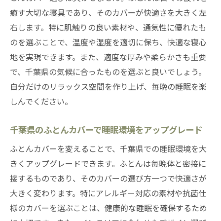
癒す大切な寝具であり、そのカバーが快適さを大きく左
ふとんカバーが変える千葉県の寝室
右します。特に肌触りの良い素材や、通気性に優れたも
千葉県でのふとんカバー選びが導く寝室の
のを選ぶことで、温度や湿度を適切に保ち、快適な寝心
変化
地を実現できます。また、適度な厚みや柔らかさも重要
ふとんカバーが千葉県の寝室に与える影響
で、千葉県の気候に合ったものを選ぶと良いでしょう。
千葉県のふとんカバーで寝室をスタイリッ
自分だけのリラックス空間を作り上げ、毎晩の睡眠を楽
シュに
しんでください。
寝室を引き立てる千葉県のふとんカバー選
び
千葉県のふとんカバーで睡眠環境をアップグレード
千葉県のふとんカバーで寝室に新しい風を
ふとんカバーを変えることで、千葉県での睡眠環境を大
心地よい千葉県の寝室を作るふとんカバー
きくアップグレードできます。ふとんは毎晩体と密接に
の選び方
接するものであり、そのカバーの選び方一つで快適さが
千葉県のふとんカバーで快適な眠りを実現
大きく変わります。特にアレルギー対応の素材や抗菌仕
様のカバーを選ぶことは、健康的な睡眠を確保するため
千葉県のふとんカバーがもたらす快適な睡