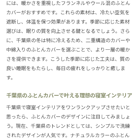
には、暖かさを重視したフランネルやウール混のふとん
特徴
カバーがおすすめです。これらの素材は、冷たい空気を
質の高い睡眠を叶える千葉県のふとんカバ
遮断し、体温を保つ効果があります。季節に応じた素材
ー選択法
選びは、眠りの質を向上させる鍵となるでしょう。さら
千葉県で推奨されるふとんカバーとその効
に、千葉県の冬は特に冷えるため、二重構造のカバーや
果
中綿入りのふとんカバーを選ぶことで、より一層の暖か
ふとんカバー選びで千葉県のトレンドをチェッ
さを提供できます。こうした季節に応じた工夫は、質の
ク
良い睡眠をもたらし、毎日の疲れをしっかりと癒しま
千葉県で流行中のふとんカバーデザインを
す。
見る
千葉県のふとんカバーで叶える理想の寝室インテリア
千葉県のふとんカバー市場トレンドを探る
季節ごとに変わる千葉県のふとんカバーニ
千葉県で寝室インテリアをワンランクアップさせたいと
ーズ
思ったら、ふとんカバーのデザインに注目してみましょ
う。現在、千葉県のトレンドとしては、シンプルで洗練
千葉県でのふとんカバー選びにおける最新
されたデザインが人気です。ナチュラルカラーのふとん
情報