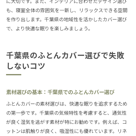
に大切です。また、インテリアに合わせたデザイン選び
眠環境
も、寝室全体の雰囲気を一新し、リラックスできる空間
ふとんカバー選びで千葉県の快眠をサポー
を作り出します。千葉県の地域性を活かしたカバー選び
ト
で、より快適な眠りを楽しみましょう。
千葉県で快適な眠りを叶えるふとんカバー
千葉県内でのふとんカバー選びがもたらす
眠りの質向上
千葉県のふとんカバー選びで失敗
快適な眠りを追求する千葉県のふとんカバ
しないコツ
ー探し
千葉県のふとんカバーで日常を豊かにする
方法
素材選びの基本：千葉県でのふとんカバー選び
ふとんカバーの素材選びは、快適な眠りを追求するため
の第一歩です。千葉県の気候特性を考慮すると、通気性
が良く湿気を逃がす素材が特にお勧めです。例えば、コ
ットンは肌触りが良く、吸湿性にも優れています。リネ