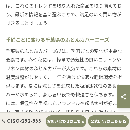
は、これらのトレンドを取り入れた商品を取り揃えてお
り、最新の情報を基に選ぶことで、満足のいく買い物が
できることでしょう。
季節ごとに変わる千葉県のふとんカバーニーズ
千葉県のふとんカバー選びは、季節ごとの変化が重要な
要素です。春や秋には、軽量で通気性の良いコットンや
リネン素材のふとんカバーが人気です。これらの素材は
温度調整がしやすく、一年を通じて快適な睡眠環境を提
供します。夏には涼しさを追求した吸湿速乾性のあるカ
バーが求められ、蒸し暑い夜でも快適さを保ちます。冬
には、保温性を重視したフランネルや起毛素材が好ま
れ、寒さを防ぐだけでなく、肌触りの良さも魅力です。
季節に応じた適切なふとんカバーの選定は、睡眠の質を
0120-252-335
お問い合わせはこちら
公式LINEはこちら
向上させるために非常に重要です。