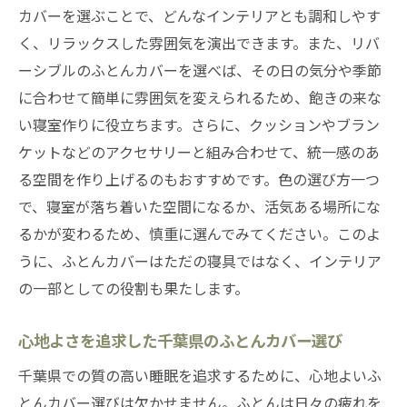
カバーを選ぶことで、どんなインテリアとも調和しやす
千葉県のふとんカバー選びで知るべきトレ
く、リラックスした雰囲気を演出できます。また、リバ
ンド
ーシブルのふとんカバーを選べば、その日の気分や季節
地元で支持される千葉県のふとんカバース
に合わせて簡単に雰囲気を変えられるため、飽きの来な
タイル
い寝室作りに役立ちます。さらに、クッションやブラン
千葉県で見つける理想のふとんカバー
ケットなどのアクセサリーと組み合わせて、統一感のあ
千葉県で手に入れる理想のふとんカバーの
る空間を作り上げるのもおすすめです。色の選び方一つ
条件
で、寝室が落ち着いた空間になるか、活気ある場所にな
地元で人気の千葉県のふとんカバー特集
るかが変わるため、慎重に選んでみてください。このよ
千葉県で完璧なふとんカバーを選ぶための
うに、ふとんカバーはただの寝具ではなく、インテリア
ヒント
の一部としての役割も果たします。
千葉県のふとんカバー選びで理想の一品を
心地よさを追求した千葉県のふとんカバー選び
見つける
理想のふとんカバーを千葉県で探す理由
千葉県での質の高い睡眠を追求するために、心地よいふ
とんカバー選びは欠かせません。ふとんは日々の疲れを
千葉県で選ぶべきふとんカバーの決定要因