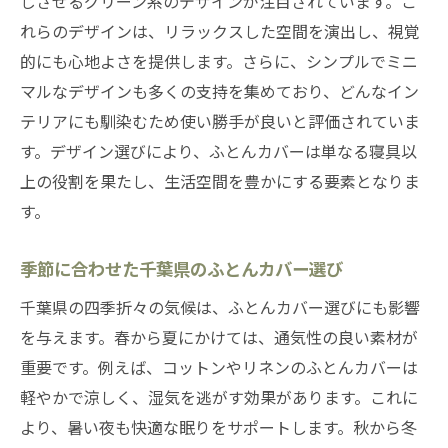
じさせるグリーン系のデザインが注目されています。こ
地域密着型の千葉県ふとんカバー専門店
れらのデザインは、リラックスした空間を演出し、視覚
千葉県で人気のふとんカバーを選ぶ理由
的にも心地よさを提供します。さらに、シンプルでミニ
千葉県で話題のデザイン性が高いふとんカ
マルなデザインも多くの支持を集めており、どんなイン
バー
テリアにも馴染むため使い勝手が良いと評価されていま
千葉県で支持されるふとんカバーの機能性
す。デザイン選びにより、ふとんカバーは単なる寝具以
上の役割を果たし、生活空間を豊かにする要素となりま
千葉県のふとんカバーで質の高い睡眠を手に入
す。
れる
快適な眠りをサポートする千葉県のふとん
季節に合わせた千葉県のふとんカバー選び
カバー
千葉県の四季折々の気候は、ふとんカバー選びにも影響
ふとんカバーがもたらす千葉県での睡眠の
を与えます。春から夏にかけては、通気性の良い素材が
質向上
重要です。例えば、コットンやリネンのふとんカバーは
千葉県のふとんカバー選びで健康な眠りを
軽やかで涼しく、湿気を逃がす効果があります。これに
手に入れる
より、暑い夜も快適な眠りをサポートします。秋から冬
千葉県で見つかる理想的なふとんカバーの