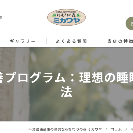
法
ギャラリー
よくある質問
当店の特
枕
善プログラム：理想の睡
マットレス
法
掛け布団
メンテナンス
睡眠の質
千葉県東金市の寝具ならねむりの森 ミカワヤ
コラム