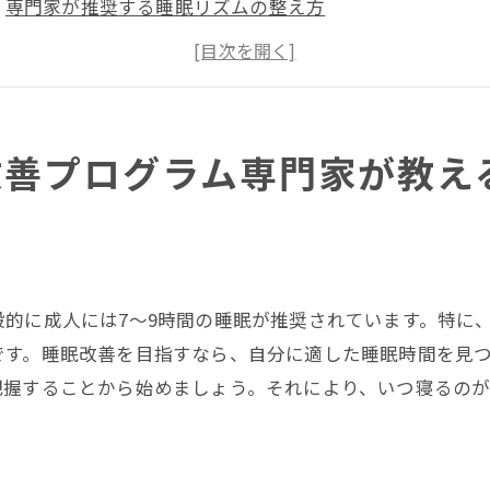
専門家が推奨する睡眠リズムの整え方
千葉県での具体的な睡眠改善ステップ
日中の活動が睡眠に与える影響
睡眠リズムを乱す要因とその対策
千葉県の専門家による個別相談のすすめ
改善プログラム専門家が教え
想の睡眠環境を整える千葉県での具体的なアプローチ
睡眠環境を改善するための基本ポイント
千葉県内で手に入るおすすめの快適寝具
音・光・温度管理の重要性
的に成人には7〜9時間の睡眠が推奨されています。特に
リラックスできる部屋作りのコツ
です。睡眠改善を目指すなら、自分に適した睡眠時間を見つ
把握することから始めましょう。それにより、いつ寝るの
千葉県の睡眠専門クリニックの紹介
適切な睡眠環境を長続きさせる方法
適な寝具選びで実践する睡眠改善千葉県内のおすすめ