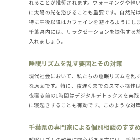
れることが推奨されます。ウォーキングや軽
睡
に太陽の光を浴びることも重要です。自然光
特に午後以降はカフェインを避けるようにし
千葉県内には、リラクゼーションを提供する
入れましょう。
睡眠リズムを乱す要因とその対策
現代社会において、私たちの睡眠リズムを乱
専
な原因です。特に、夜遅くまでのスマホ操作
夜寝る前の1時間はデジタルデトックスを実
に寝起きすることも有効です。このような対
千葉県の専門家による個別相談のすす
睡眠リズムの改善に関心がある方には、千葉