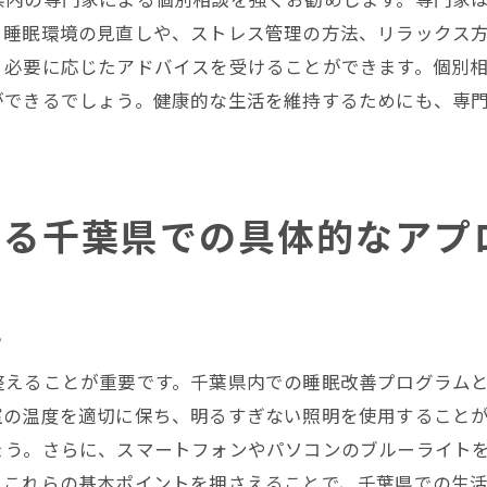
千葉県の睡眠改善セミナー・イベント情報
、睡眠環境の見直しや、ストレス管理の方法、リラックス
、必要に応じたアドバイスを受けることができます。個別
葉県で生活の質を向上させるための睡眠改善アプローチ
ができるでしょう。健康的な生活を維持するためにも、専
生活の質を高めるための睡眠改善の重要性
千葉県で実践できる簡単な改善方法
睡眠の質を上げるためのリラックス習慣
地域のサポートサービスを活用する
える千葉県での具体的なアプ
千葉県の睡眠改善コミュニティの活用
実践者の声と成功事例の紹介
想の睡眠リズムを手に入れる千葉県での具体的な方法
ト
理想的な睡眠リズムとは何か
整えることが重要です。千葉県内での睡眠改善プログラム
睡眠のリズムを調整するための具体策
室の温度を適切に保ち、明るすぎない照明を使用すること
千葉県の自然環境を活かした睡眠改善法
ょう。さらに、スマートフォンやパソコンのブルーライトを
。これらの基本ポイントを押さえることで、千葉県での生
デジタルデトックスとその効果