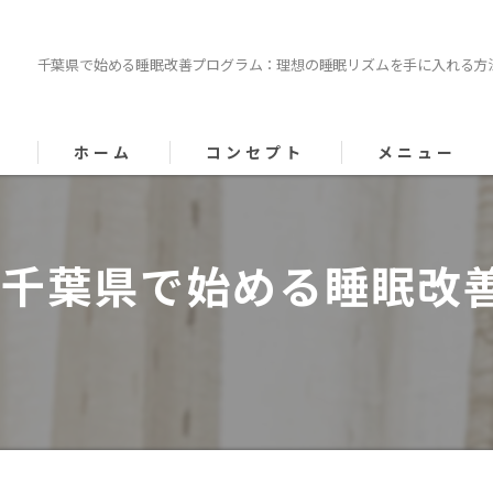
千葉県で始める睡眠改善プログラム：理想の睡眠リズムを手に入れる方
ホーム
コンセプト
メニュー
代表あいさつ
千葉県で始める睡眠改
漫画特集