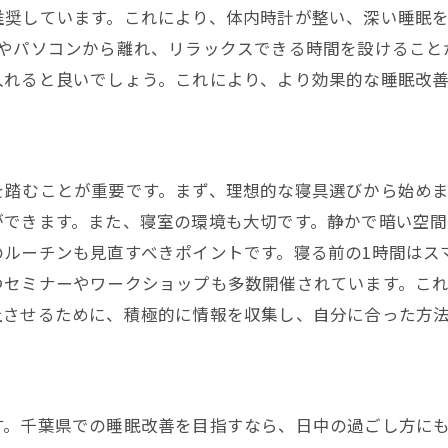
理想的なマットレスの選び方
推奨しています。これにより、体内時計が整い、深い睡眠
ホやパソコンから離れ、リラックスできる時間を設けること
枕選びのポイントとおすすめアイテム
入れると良いでしょう。これにより、より効果的な睡眠改
千葉県で購入できる高品質寝具店の紹介
季節に合った寝具の選び方
快適なシーツとカバーの選び方
睡眠改善に役立つ寝具のメンテナンス方法
を踏むことが重要です。まず、理想的な寝具選びから始め
ができます。また、寝室の環境も大切です。静かで暗い空
のリラックスルーチンで深い眠りを千葉県での睡眠改善法
ルーチンも見直すべきポイントです。寝る前の1時間はス
リラックスできる夜のルーチン作り
つセミナーやワークショップも多数開催されています。こ
夜のストレス解消法
上させるために、積極的に情報を収集し、自分に合った方
千葉県で楽しめるリラックスアクティビティ
アロマテラピーとその効果
リラックス効果のあるハーブティーの紹介
す。千葉県での睡眠改善を目指すなら、日中の過ごし方に
睡眠前のおすすめストレッチと運動