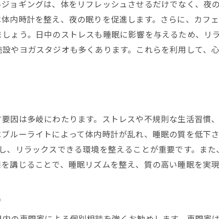
いジョギングは、体をリフレッシュさせるだけでなく、夜
眠改善の第一歩千葉県で始める健康的な生活習慣
は体内時計を整え、夜の眠りを促進します。さらに、カフェ
規則正しい生活リズムの重要性
ましょう。日中のストレスも睡眠に影響を与えるため、リ
健康的な食生活と睡眠の関係
施設やヨガスタジオも多くあります。これらを利用して、
日中の活動と睡眠の質
千葉県で実践する睡眠改善に役立つ運動
カフェインとアルコールの摂取について
睡眠改善に効果的なリラックス法
す要因は多岐にわたります。ストレスや不規則な生活習慣
門家のアドバイス千葉県で実践する睡眠改善プログラム
はブルーライトによって体内時計が乱れ、睡眠の質を低下
睡眠専門家による個別アドバイスのメリット
践し、リラックスできる環境を整えることが重要です。また
千葉県で受けられる睡眠改善プログラム
策を講じることで、睡眠リズムを整え、質の高い睡眠を実
効果的な睡眠記録の付け方
め
専門家のサポートを受ける方法
睡眠改善のための具体的なアクションプラン
県内の専門家による個別相談を強くお勧めします。専門家