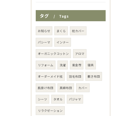
タグ
Tags
お知らせ
まくら
枕カバー
パシーマ
インナー
オーガニックコットン
アロマ
リフォーム
洗濯
東金市
寝具
オーダーメイド枕
羽毛布団
敷き布団
肌掛け布団
真綿布団
カバー
シーツ
タオル
パジャマ
リラクゼーション